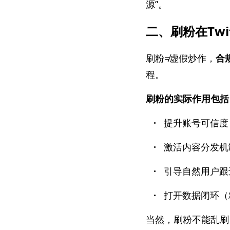
源”。
二、刷粉在Twi
刷粉≠虚假炒作，
合
程。
刷粉的实际作用包括
·
提升账号可信度
·
激活内容分发机
·
引导自然用户跟进
·
打开数据闭环（粉
当然，刷粉不能乱刷