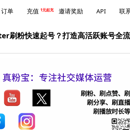
订单
充值
邀请奖励
API
联
1元起充
tter刷粉快速起号？打造高活跃账号全