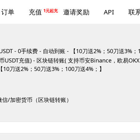
订单
充值
邀请奖励
API
联
1元起充
- USDT - 0手续费 - 自动到账 - 【10刀送2%；50刀送3%
密货币USDT充值) - 区块链转账( 支持币安Binance，欧易OK
 -【10刀送2%；50刀送3%；100刀送4%；】
/微信/加密货币（区块链转账）